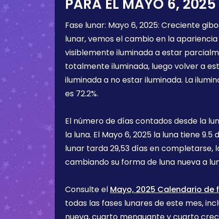
PARA EL
MAYO 6, 2025
Fase lunar:
Mayo 6, 2025
:
Creciente gib
lunar, vemos el cambio en la apariencia 
visiblemente iluminada a estar parcialm
totalmente iluminada, luego volver a e
iluminada a no estar iluminada. La ilumin
es
72.2%
.
El número de días contados desde la lu
la luna. El
Mayo 6, 2025
la luna tiene
9.5 
lunar tarda 29,53 días en completarse, 
cambiando su forma de luna nueva a lu
Consulte el
Mayo, 2025 Calendario de f
todas las fases lunares de este mes, incl
nueva, cuarto menguante y cuarto cre