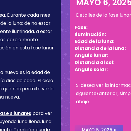
MAYO 6, 202
osa
. Durante cada mes
Detalles de la fase luna
de la luna: de no estar
Fase:
ente iluminada, a estar
Iluminación:
star parcialmente
Edad de la luna:
ación en esta fase lunar
Distancia de la luna:
Ángulo lunar:
Distancia al sol:
Ángulo solar:
na nueva es la edad de
día
días de edad. El ciclo
Si desea ver la informac
lo que nos permite verlo
siguiente/anterior, sim
na nueva.
abajo.
ase s lunares
para ver
uyendo luna llena, luna
ciente. También puede
MAYO 5, 2025 «