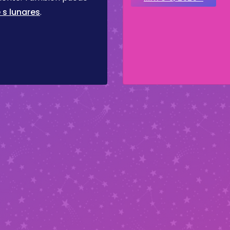
 s lunares
.