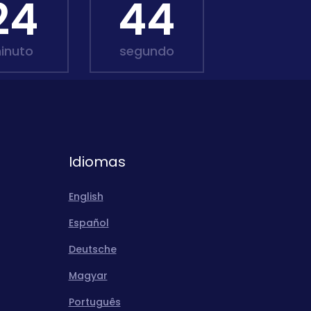
24
42
inuto
segundo
Idiomas
English
Español
Deutsche
Magyar
Português