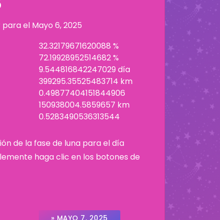
5
r para el
Mayo 6, 2025
32.32179671620088 %
72.19928952514682 %
9.544816842247029 día
399295.35525483714 km
0.49877404151844906
150938004.5859657 km
0.5283490536313544
ión de la fase de luna para el día
plemente haga clic en los botones de
» MAYO 7, 2025