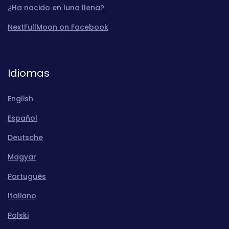
¿Ha nacido en luna llena?
NextFullMoon on Facebook
Idiomas
English
Español
Deutsche
Magyar
Português
Italiano
Polski