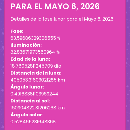
PARA EL
MAYO 6, 2026
Detalles de la fase lunar para el
Mayo 6, 2026
Fase:
63.59686329306555 %
Iluminación:
82.83671973580964 %
Edad de la luna:
18.78052811245709 día
Distancia de la luna:
405053.31603021285 km
Ángulo lunar:
0.49168381103969244
Distancia al sol:
150904822.31206268 km
Ángulo solar:
0.528465231648368