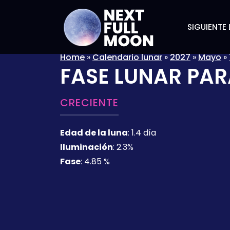
SIGUIENTE 
Home
»
Calendario lunar
»
2027
»
Mayo
»
FASE LUNAR PAR
CRECIENTE
Edad de la luna
:
1.4 día
Iluminación
:
2.3%
Fase
:
4.85 %