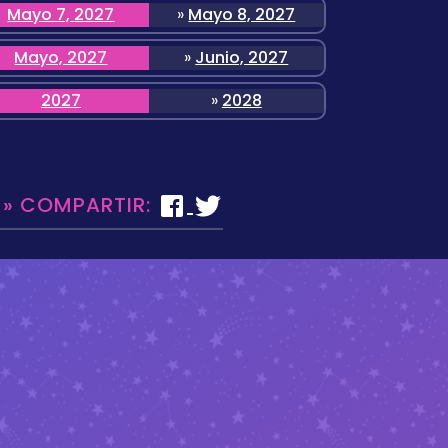
Mayo 7, 2027
»
Mayo 8, 2027
Mayo, 2027
»
Junio, 2027
2027
»
2028
 » COMPARTIR: