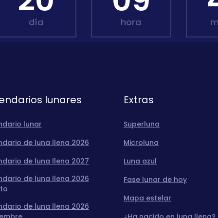
20
09
día
hora
m
endarios lunares
Extras
ndario lunar
Superluna
dario de luna llena 2026
Microluna
dario de luna llena 2027
Luna azul
dario de luna llena 2026
Fase lunar de hoy
to
Mapa estelar
dario de luna llena 2026
iembre
¿Ha nacido en luna llena?