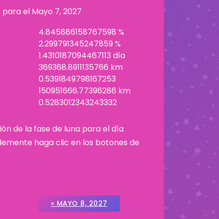
r para el
Mayo 7, 2027
4.845886158767598 %
2.299791345247859 %
1.4310187094467113 día
369368.8911135766 km
0.5391849798167253
150951666.77396286 km
0.5283012343243332
ión de la fase de luna para el día
plemente haga clic en los botones de
» MAYO 8, 2027