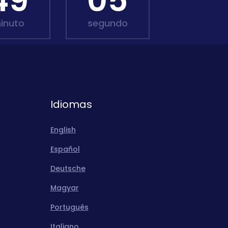
49
03
inuto
segundo
Idiomas
English
Español
Deutsche
Magyar
Português
Italiano