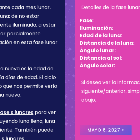
rante cada mes lunar,
Detalles de la fase luna
una: de no estar
Fase:
ente iluminada, a estar
Iluminación:
star parcialmente
Edad de la luna:
ación en esta fase lunar
Distancia de la luna:
Ángulo lunar:
Distancia al sol:
Ángulo solar:
na nueva es la edad de
ía
días de edad. El ciclo
Si desea ver la informac
lo que nos permite verlo
siguiente/anterior, sim
na nueva.
abajo.
ase s lunares
para ver
uyendo luna llena, luna
ciente. También puede
MAYO 6, 2027 «
 s lunares
.