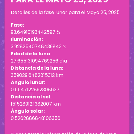
Detalles de la fase lunar para el
Mayo 25, 2025
Fase:
93.64910193442597 %
Iluminación:
3.9282540748439843 %
Edad de la luna:
27.655131094769256 día
Distancia de la luna:
359029.6482815312 km
Ángulo lunar:
0.5547122892308637
Distancia al sol:
151528912.1382007 km
Ángulo solar:
0.5262886848106356