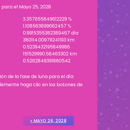
r para el
Mayo 25, 2028
3.357655849612229 %
1.108563899662457 %
0.9915355382389467 día
380114.00979241193 km
0.5239432195849986
151529990.58463302 km
0.5262849391880542
ión de la fase de luna para el día
plemente haga clic en los botones de
» MAYO 26, 2028