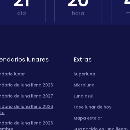
21
20
día
hora
m
endarios lunares
Extras
ndario lunar
Superluna
dario de luna llena 2026
Microluna
dario de luna llena 2027
Luna azul
dario de luna llena 2026
Fase lunar de hoy
to
Mapa estelar
dario de luna llena 2026
iembre
¿Ha nacido en luna llena?