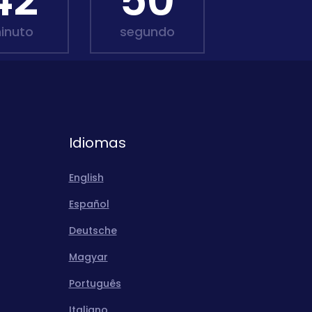
42
48
inuto
segundo
Idiomas
English
Español
Deutsche
Magyar
Português
Italiano