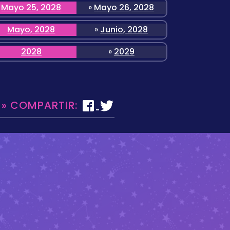
Mayo 25, 2028
»
Mayo 26, 2028
Mayo, 2028
»
Junio, 2028
2028
»
2029
 » COMPARTIR: