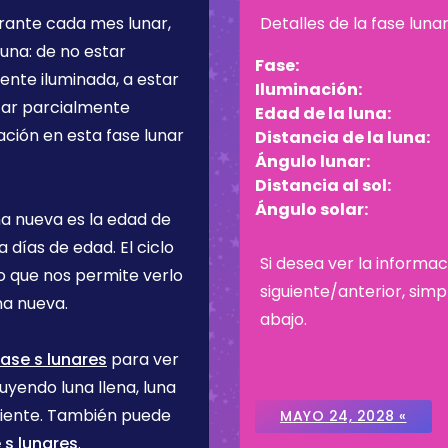
urante cada mes lunar,
Detalles de la fase luna
una: de no estar
Fase:
ente iluminada, a estar
Iluminación:
star parcialmente
Edad de la luna:
ación en esta fase lunar
Distancia de la luna:
Ángulo lunar:
Distancia al sol:
Ángulo solar:
na nueva es la edad de
ía
días de edad. El ciclo
Si desea ver la informac
lo que nos permite verlo
siguiente/anterior, sim
na nueva.
abajo.
ase s lunares
para ver
uyendo luna llena, luna
ciente. También puede
MAYO 24, 2028 «
 s lunares
.