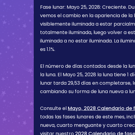
Fase lunar:
Mayo 25, 2028
:
Creciente
. D
vemos el cambio en la apariencia de la l
visiblemente iluminada a estar parcialm
totalmente iluminada, luego volver a e
iluminada a no estar iluminada. La ilumin
es
1.1%
.
El número de días contados desde la lu
la luna. El
Mayo 25, 2028
la luna tiene
1 d
lunar tarda 29,53 días en completarse, 
cambiando su forma de luna nueva a lu
Consulte el
Mayo, 2028 Calendario de f
todas las fases lunares de este mes, incl
nueva, cuarto menguante y cuarto cre
visitar nuestro
2028 Calendario de fase