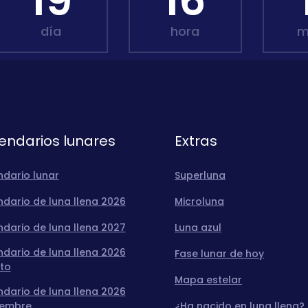
19
16
día
hora
m
endarios lunares
Extras
ndario lunar
Superluna
dario de luna llena 2026
Microluna
dario de luna llena 2027
Luna azul
dario de luna llena 2026
Fase lunar de hoy
to
Mapa estelar
dario de luna llena 2026
iembre
¿Ha nacido en luna llena?