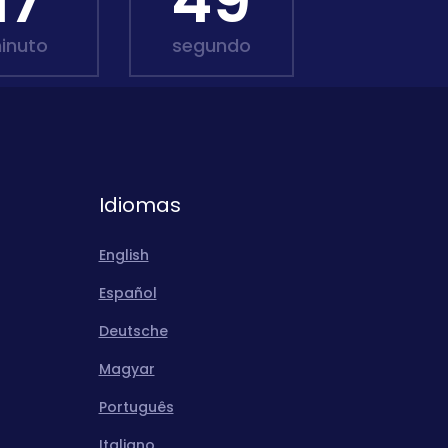
17
48
inuto
segundo
Idiomas
English
Español
Deutsche
Magyar
Português
Italiano