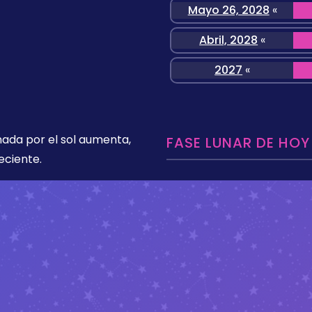
Mayo 26, 2028
«
Abril, 2028
«
2027
«
nada por el sol aumenta,
FASE LUNAR DE HOY
eciente.