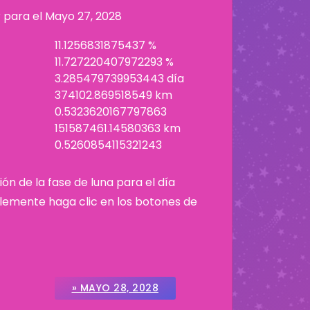
r para el
Mayo 27, 2028
11.1256831875437 %
11.727220407972293 %
3.285479739953443 día
374102.869518549 km
0.5323620167797863
151587461.14580363 km
0.5260854115321243
ión de la fase de luna para el día
plemente haga clic en los botones de
» MAYO 28, 2028