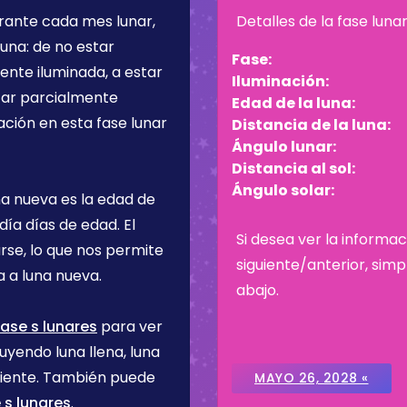
urante cada mes lunar,
Detalles de la fase luna
una: de no estar
Fase:
ente iluminada, a estar
Iluminación:
star parcialmente
Edad de la luna:
ación en esta fase lunar
Distancia de la luna:
Ángulo lunar:
Distancia al sol:
Ángulo solar:
na nueva es la edad de
 día
días de edad. El
Si desea ver la informac
rse, lo que nos permite
siguiente/anterior, sim
 a luna nueva.
abajo.
ase s lunares
para ver
uyendo luna llena, luna
ciente. También puede
MAYO 26, 2028 «
 s lunares
.