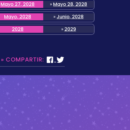
Mayo 27, 2028
»
Mayo 28, 2028
Mayo, 2028
»
Junio, 2028
2028
»
2029
 » COMPARTIR: