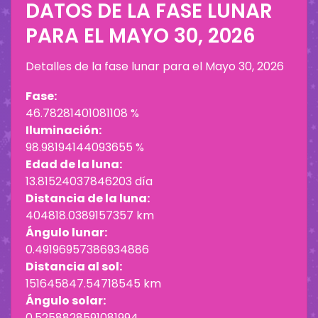
DATOS DE LA FASE LUNAR
PARA EL
MAYO 30, 2026
Detalles de la fase lunar para el
Mayo 30, 2026
Fase:
46.78281401081108 %
Iluminación:
98.98194144093655 %
Edad de la luna:
13.81524037846203 día
Distancia de la luna:
404818.0389157357 km
Ángulo lunar:
0.49196957386934886
Distancia al sol:
151645847.54718545 km
Ángulo solar:
0.5258828591081994