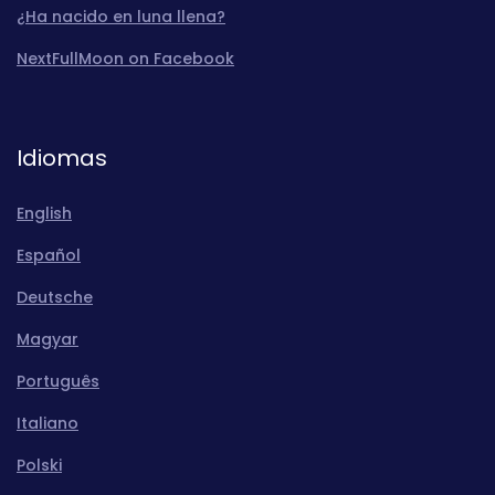
¿Ha nacido en luna llena?
NextFullMoon on Facebook
Idiomas
English
Español
Deutsche
Magyar
Português
Italiano
Polski