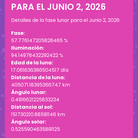
PARA EL
JUNIO 2, 2026
Detalles de la fase lunar para el
Junio 2, 2026
Fase:
57.776147205828465 %
Iluminación:
94.14978432292422 %
Edad de la luna:
17.061636386504517 día
Distancia de la luna:
405071.18395366747 km
Ángulo lunar:
0.4916621225833234
Distancia al sol:
151730210.88591146 km
Ángulo solar:
0.5255904635891125