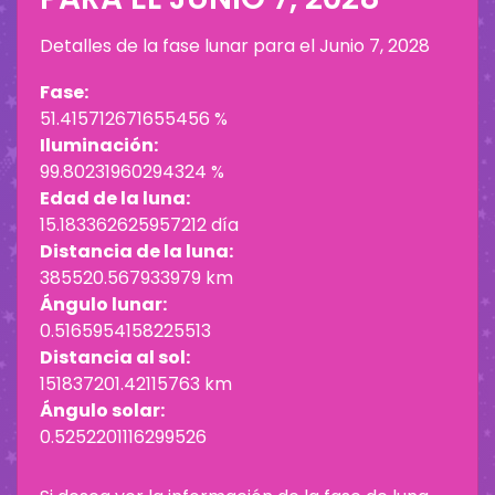
Detalles de la fase lunar para el
Junio 7, 2028
Fase:
51.415712671655456 %
Iluminación:
99.80231960294324 %
Edad de la luna:
15.183362625957212 día
Distancia de la luna:
385520.567933979 km
Ángulo lunar:
0.5165954158225513
Distancia al sol:
151837201.42115763 km
Ángulo solar:
0.5252201116299526