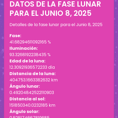
DATOS DE LA FASE LUNAR
PARA EL
JUNIO 8, 2025
Detalles de la fase lunar para el
Junio 8, 2025
Fase:
41.68294611092165 %
Iluminación:
93.3268192238435 %
Edad de la luna:
12.30921936572233 día
Distancia de la luna:
404753.1663382632 km
Ángulo lunar:
0.49204842522110903
Distancia al sol:
151850340.0232185 km
Ángulo solar:
0.525174667819685