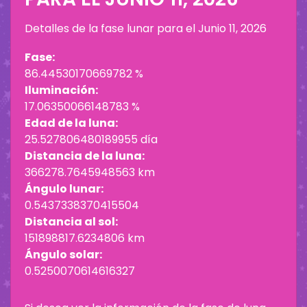
Detalles de la fase lunar para el
Junio 11, 2026
Fase:
86.44530170669782 %
Iluminación:
17.06350066148783 %
Edad de la luna:
25.527806480189955 día
Distancia de la luna:
366278.7645948563 km
Ángulo lunar:
0.5437338370415504
Distancia al sol:
151898817.6234806 km
Ángulo solar:
0.5250070614616327