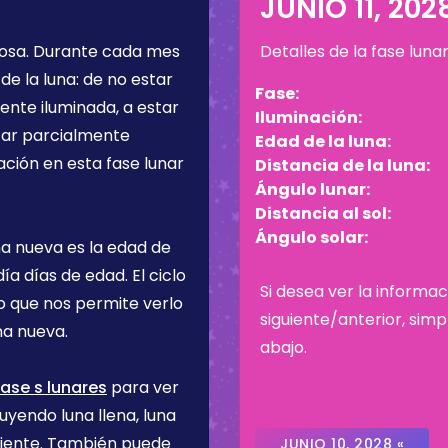
JUNIO 11, 202
osa
. Durante cada mes
Detalles de la fase luna
de la luna: de no estar
Fase:
ente iluminada, a estar
Iluminación:
star parcialmente
Edad de la luna:
ación en esta fase lunar
Distancia de la luna:
Ángulo lunar:
Distancia al sol:
Ángulo solar:
na nueva es la edad de
día
días de edad. El ciclo
Si desea ver la informac
lo que nos permite verlo
siguiente/anterior, sim
na nueva.
abajo.
ase s lunares
para ver
uyendo luna llena, luna
ciente. También puede
JUNIO 10, 2028 «