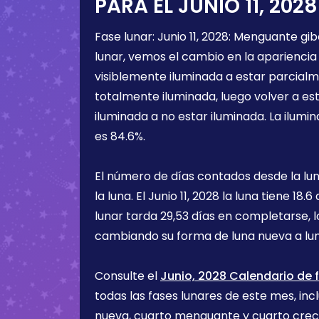
PARA EL
JUNIO 11, 2028
Fase lunar:
Junio 11, 2028
:
Menguante gib
lunar, vemos el cambio en la apariencia 
visiblemente iluminada a estar parcialm
totalmente iluminada, luego volver a e
iluminada a no estar iluminada. La ilumin
es
84.6%
.
El número de días contados desde la lu
la luna. El
Junio 11, 2028
la luna tiene
18.6 
lunar tarda 29,53 días en completarse, 
cambiando su forma de luna nueva a lu
Consulte el
Junio, 2028 Calendario de f
todas las fases lunares de este mes, incl
nueva, cuarto menguante y cuarto cre