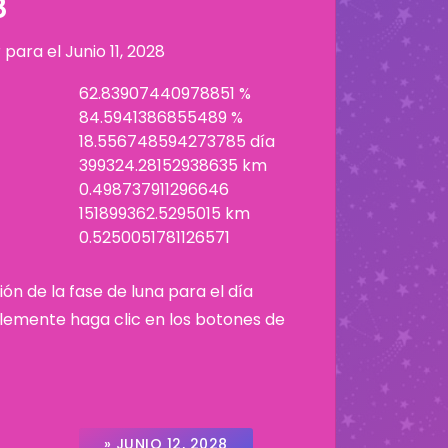
8
r para el
Junio 11, 2028
62.83907440978851 %
84.5941386855489 %
18.556748594273785 día
399324.28152938635 km
0.498737911296646
151899362.5295015 km
0.5250051781126571
ión de la fase de luna para el día
plemente haga clic en los botones de
» JUNIO 12, 2028