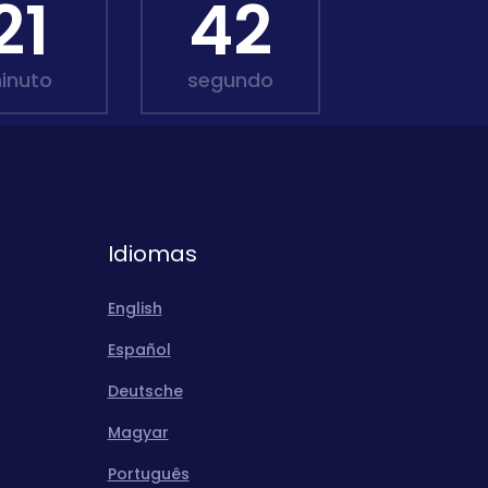
21
40
inuto
segundo
Idiomas
English
Español
Deutsche
Magyar
Português