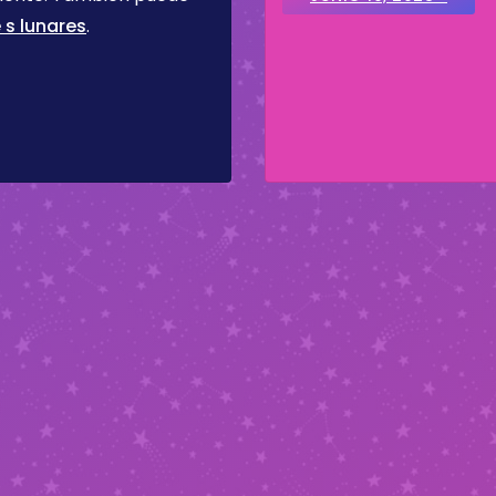
 s lunares
.