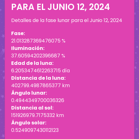
PARA EL
JUNIO 12, 2024
Detalles de la fase lunar para el
Junio 12, 2024
Fase:
21.013287369476075 %
Iluminación:
37.60594202396687 %
Edad de la luna:
6.2053474612263715 día
Distancia de la luna:
402799.4987865377 km
Ángulo lunar:
0.4944349700036326
Distancia al sol:
151926979.7175332 km
Ángulo solar:
0.5249097430112123