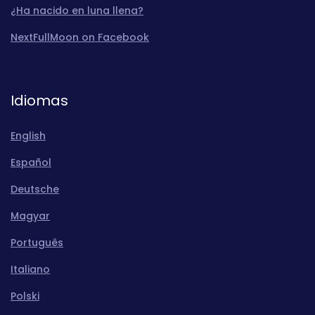
¿Ha nacido en luna llena?
NextFullMoon on Facebook
Idiomas
English
Español
Deutsche
Magyar
Português
Italiano
Polski