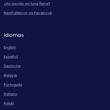
¿Ha nacido en luna llena?
NextFullMoon on Facebook
Idiomas
English
Español
Deutsche
Magyar
Português
Italiano
Polski