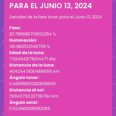
PARA EL
JUNIO 13, 2024
Detalles de la fase lunar para el
Junio 13, 2024
Fase:
23.788696710852264 %
Iluminación:
46.19825123467116 %
Edad de la luna:
7.024942178014471 día
Distancia de la luna:
404244.15004899516 km
Ángulo lunar:
0.49266800292808605
Distancia al sol:
151940753.32738784 km
Ángulo solar:
0.5248621593192085