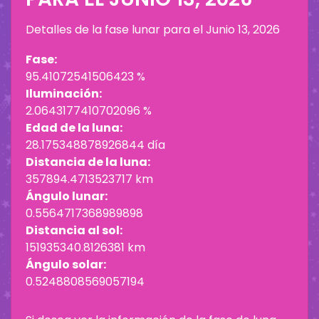
Detalles de la fase lunar para el
Junio 13, 2026
Fase:
95.41072541506423 %
Iluminación:
2.0643177410702096 %
Edad de la luna:
28.175348878926844 día
Distancia de la luna:
357894.4713523717 km
Ángulo lunar:
0.5564717368989898
Distancia al sol:
151935340.8126381 km
Ángulo solar:
0.5248808569057194