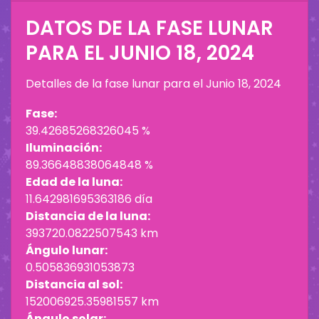
DATOS DE LA FASE LUNAR
PARA EL
JUNIO 18, 2024
Detalles de la fase lunar para el
Junio 18, 2024
Fase:
39.42685268326045 %
Iluminación:
89.36648838064848 %
Edad de la luna:
11.642981695363186 día
Distancia de la luna:
393720.0822507543 km
Ángulo lunar:
0.505836931053873
Distancia al sol:
152006925.35981557 km
Ángulo solar: