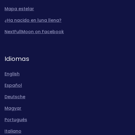
Mapa estelar
¿Ha nacido en luna llena?
NextFullMoon on Facebook
Idiomas
English
Español
Deutsche
Magyar
Português
Italiano