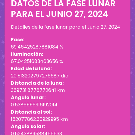
DATOS DE LA FASE LUNAR
PARA EL
JUNIO 27, 2024
Detalles de la fase lunar para el
Junio 27, 2024
Fase:
69.46425287881084 %
Iluminación:
67.04251683463656 %
Edad de la luna:
20.513202797276687 día
Distancia de la luna:
369731.8776772641 km
Ángulo lunar:
0.5386556316192014
Distancia al sol:
152077862.30929995 km
Ángulo solar:
0.5243889588466633