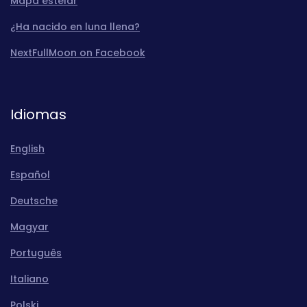
Mapa estelar
¿Ha nacido en luna llena?
NextFullMoon on Facebook
Idiomas
English
Español
Deutsche
Magyar
Português
Italiano
Polski