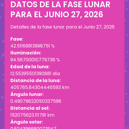
DATOS DE LA FASE LUNAR
PARA EL
JUNIO 27, 2026
Detalles de la fase lunar para el
Junio 27, 2026
Fase:
42.51169913998751 %
Iluminación:
94.56700010779736 %
Edad de la luna:
12.55395501390881 día
Distancia de la luna:
405785.84304446593 km
Ángulo lunar:
0.49079622050337596
Distancia al sol:
152075623.111791 km
Ángulo solar:
0.524396680073947