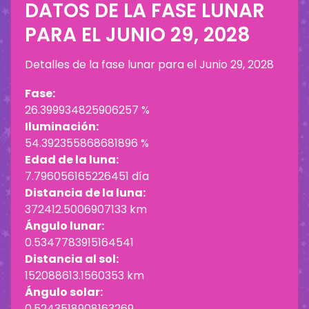
DATOS DE LA FASE LUNAR
PARA EL
JUNIO 29, 2028
Detalles de la fase lunar para el
Junio 29, 2028
Fase:
26.399934825906257 %
Iluminación:
54.392355868681896 %
Edad de la luna:
7.796056165226451 día
Distancia de la luna:
372412.5006907133 km
Ángulo lunar:
0.5347783915164541
Distancia al sol:
152088613.1560353 km
Ángulo solar:
0.5243518908163269