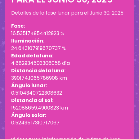
Detalles de la fase lunar para el
Junio 30, 2025
Fase:
16.535174954412923 %
Iluminación:
24.643107919670737 %
Edad de la luna:
4.882934503306058 día
Distancia de la luna:
390174.1065786908 km
Ángulo lunar:
0.5104340722308632
Distancia al sol:
152088659.4900823 km
Ángulo solar:
0.5243517310717067