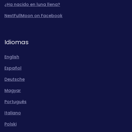
¿Ha nacido en luna llena?
NextFullMoon on Facebook
Idiomas
English
Español
Deutsche
Magyar
Português
Italiano
Polski