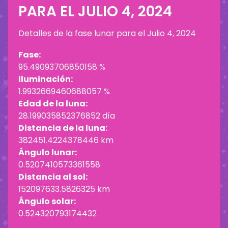
PARA EL
JULIO 4, 2024
Detalles de la fase lunar para el
Julio 4, 2024
Fase:
95.49093706850158 %
Iluminación:
1.9932669460688057 %
Edad de la luna:
28.199035852376852 día
Distancia de la luna:
382451.4224378446 km
Ángulo lunar:
0.5207410573361558
Distancia al sol:
152097633.5826325 km
Ángulo solar:
0.524320793174432