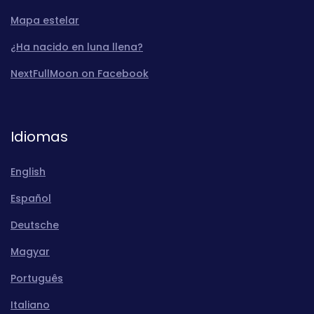
Mapa estelar
¿Ha nacido en luna llena?
NextFullMoon on Facebook
Idiomas
English
Español
Deutsche
Magyar
Português
Italiano