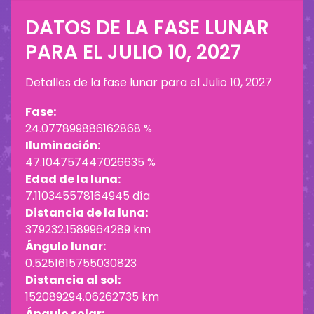
DATOS DE LA FASE LUNAR
PARA EL
JULIO 10, 2027
Detalles de la fase lunar para el
Julio 10, 2027
Fase:
24.077899886162868 %
Iluminación:
47.104757447026635 %
Edad de la luna:
7.110345578164945 día
Distancia de la luna:
379232.1589964289 km
Ángulo lunar:
0.5251615755030823
Distancia al sol:
152089294.06262735 km
Ángulo solar: