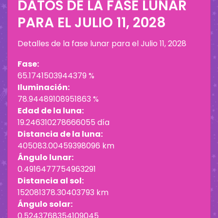
DATOS DE LA FASE LUNAR
PARA EL
JULIO 11, 2028
Detalles de la fase lunar para el
Julio 11, 2028
Fase:
65.1741503944379 %
Iluminación:
78.94489108951863 %
Edad de la luna:
19.246310278666055 día
Distancia de la luna:
405083.00459398096 km
Ángulo lunar:
0.4916477754963291
Distancia al sol:
152081378.30403793 km
Ángulo solar:
0.5243768354109045