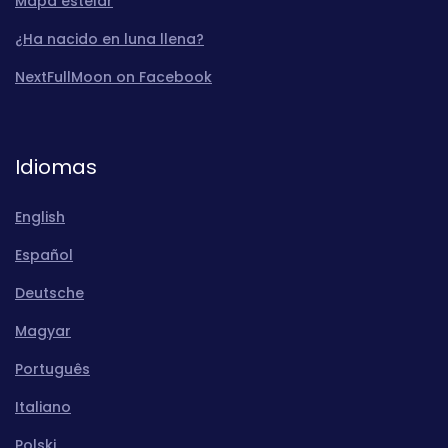
Mapa estelar
¿Ha nacido en luna llena?
NextFullMoon on Facebook
Idiomas
English
Español
Deutsche
Magyar
Português
Italiano
Polski