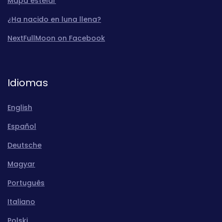
Mapa estelar
¿Ha nacido en luna llena?
NextFullMoon on Facebook
Idiomas
English
Español
Deutsche
Magyar
Português
Italiano
Polski