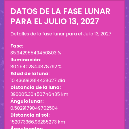
DATOS DE LA FASE LUNAR
PARA EL
JULIO 13, 2027
Detalles de la fase lunar para el
Julio 13, 2027
Fase:
35.34295549450803 %
Iluminación:
80.25402844878792 %
Edad de la luna:
10.436982814438627 día
Distancia de la luna:
396005.30450746435 km
Ángulo lunar:
0.5029179049702504
Distancia al sol:
152073366.98285273 km
Ángulo solar: