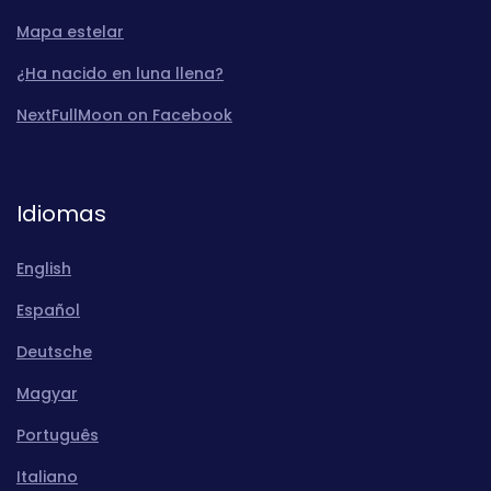
Mapa estelar
¿Ha nacido en luna llena?
NextFullMoon on Facebook
Idiomas
English
Español
Deutsche
Magyar
Português
Italiano