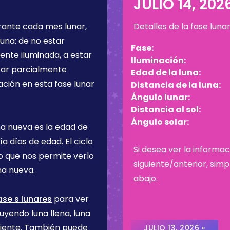
JULIO 14, 202
urante cada mes lunar,
Detalles de la fase luna
una: de no estar
Fase:
ente iluminada, a estar
Iluminación:
star parcialmente
Edad de la luna:
ación en esta fase lunar
Distancia de la luna:
Ángulo lunar:
Distancia al sol:
Ángulo solar:
na nueva es la edad de
día
días de edad. El ciclo
Si desea ver la informac
lo que nos permite verlo
siguiente/anterior, sim
na nueva.
abajo.
ase s lunares
para ver
uyendo luna llena, luna
ciente. También puede
JULIO 13, 2026 «