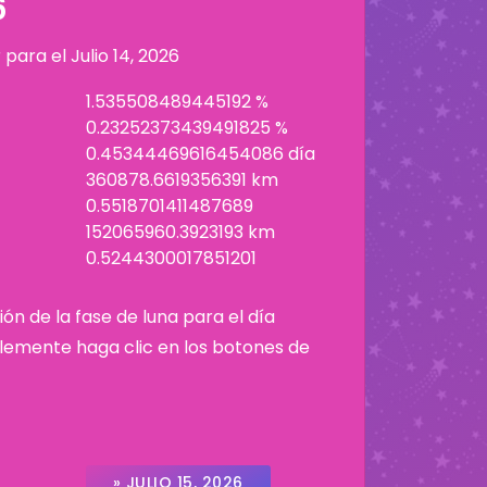
6
r para el
Julio 14, 2026
1.535508489445192 %
0.23252373439491825 %
0.45344469616454086 día
360878.6619356391 km
0.5518701411487689
152065960.3923193 km
0.5244300017851201
ión de la fase de luna para el día
plemente haga clic en los botones de
» JULIO 15, 2026