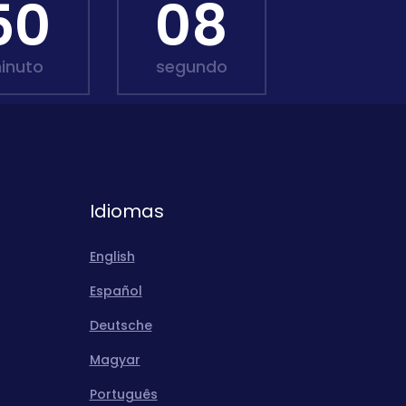
50
07
inuto
segundo
Idiomas
English
Español
Deutsche
Magyar
Português