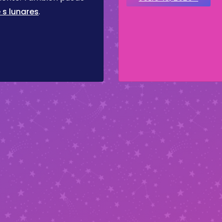
 s lunares
.