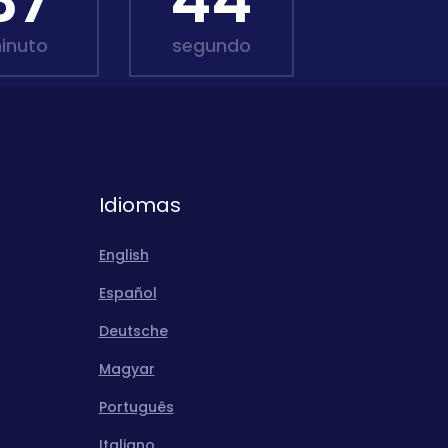
37
43
inuto
segundo
Idiomas
English
Español
Deutsche
Magyar
Português
Italiano