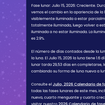
Fase lunar:
Julio 15, 2026
:
Creciente
. Dur
vemos el cambio en la apariencia de la l
visiblemente iluminada a estar parcialm
totalmente iluminada, luego volver a e
iluminada a no estar iluminada. La ilumin
es
2.9%
.
El número de días contados desde la lu
la luna. El
Julio 15, 2026
la luna tiene
1.6 d
lunar tarda 29,53 días en completarse, 
cambiando su forma de luna nueva a lu
Consulte el
Julio, 2026 Calendario de f
todas las fases lunares de este mes, incl
nueva, cuarto menguante y cuarto cre
visitar nuestro
2026 Calendario de fase