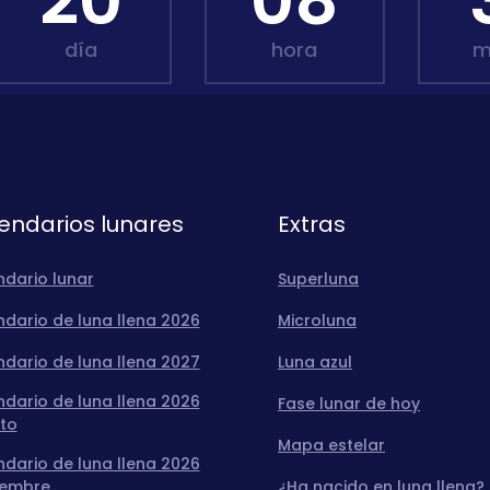
20
08
día
hora
m
endarios lunares
Extras
ndario lunar
Superluna
dario de luna llena 2026
Microluna
dario de luna llena 2027
Luna azul
dario de luna llena 2026
Fase lunar de hoy
to
Mapa estelar
dario de luna llena 2026
iembre
¿Ha nacido en luna llena?