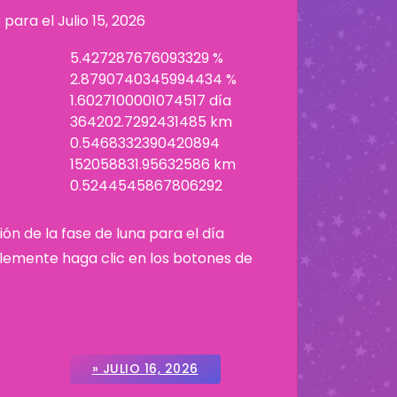
r para el
Julio 15, 2026
5.427287676093329 %
2.8790740345994434 %
1.6027100001074517 día
364202.7292431485 km
0.5468332390420894
152058831.95632586 km
0.5244545867806292
ión de la fase de luna para el día
plemente haga clic en los botones de
» JULIO 16, 2026