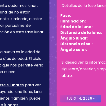
ante cada mes lunar,
Detalles de la fase luna
una: de no estar
Fase:
ente iluminada, a estar
Iluminación:
star parcialmente
Edad de la luna:
ación en esta fase lunar
Distancia de la luna:
Ángulo lunar:
Distancia al sol:
Ángulo solar:
na nueva es la edad de
ía
días de edad. El ciclo
Si desea ver la informac
lo que nos permite verlo
siguiente/anterior, sim
na nueva.
abajo.
ase s lunares
para ver
uyendo luna llena, luna
ciente. También puede
JULIO 14, 2026 «
 s lunares
.