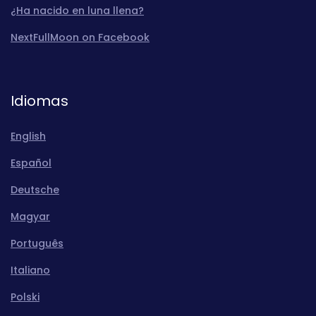
¿Ha nacido en luna llena?
NextFullMoon on Facebook
Idiomas
English
Español
Deutsche
Magyar
Português
Italiano
Polski