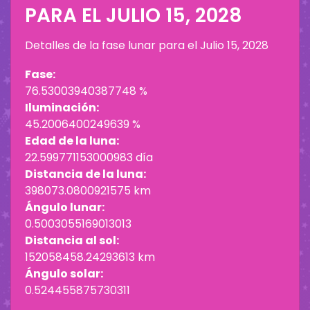
PARA EL
JULIO 15, 2028
Detalles de la fase lunar para el
Julio 15, 2028
Fase:
76.53003940387748 %
Iluminación:
45.2006400249639 %
Edad de la luna:
22.599771153000983 día
Distancia de la luna:
398073.0800921575 km
Ángulo lunar:
0.5003055169013013
Distancia al sol:
152058458.24293613 km
Ángulo solar:
0.524455875730311