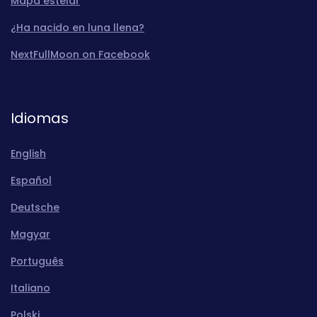
Mapa estelar
¿Ha nacido en luna llena?
NextFullMoon on Facebook
Idiomas
English
Español
Deutsche
Magyar
Português
Italiano
Polski