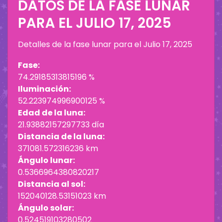
DATOS DE LA FASE LUNAR
PARA EL
JULIO 17, 2025
Detalles de la fase lunar para el
Julio 17, 2025
Fase:
74.29185313815196 %
Iluminación:
52.223974996900125 %
Edad de la luna:
21.93882157297733 día
Distancia de la luna:
371081.572316236 km
Ángulo lunar:
0.5366964380820217
Distancia al sol:
152040128.53151023 km
Ángulo solar:
0.524519103280502