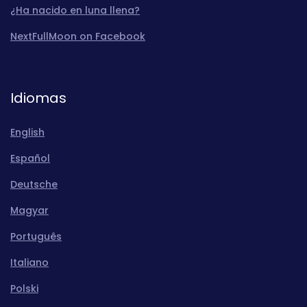
¿Ha nacido en luna llena?
NextFullMoon on Facebook
Idiomas
English
Español
Deutsche
Magyar
Português
Italiano
Polski