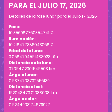
PARA EL
JULIO 17, 2026
Detalles de la fase lunar para el
Julio 17, 2026
Fase:
10.356987760354741 %
Iluminación:
10.218477386043068 %
Edad de la luna:
3.0584794551483028 día
Distancia de la luna:
370547.2301545503 km
Ángulo lunar:
0.5374703732556139
Distancia al sol:
152048473.01088008 km
Ángulo solar:
0.5244903174679927