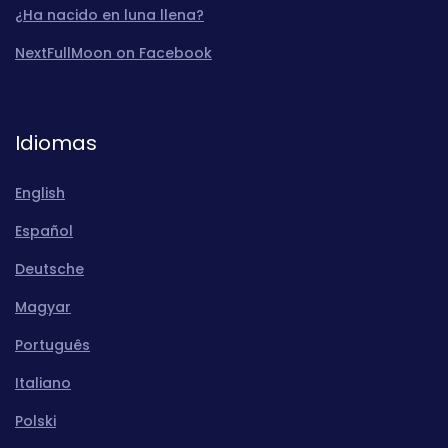
¿Ha nacido en luna llena?
NextFullMoon on Facebook
Idiomas
English
Español
Deutsche
Magyar
Português
Italiano
Polski