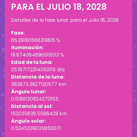
PARA EL
JULIO 18, 2028
Detalles de la fase lunar para el
Julio 18, 2028
Fase:
85.29180568319816 %
Iluminación:
19.874064696515013 %
Edad de la luna:
25.187172314050116 día
Distancia de la luna:
383873.3927120577 km
Ángulo lunar:
0.5188120924270153
Distancia al sol:
152035838.5568429 km
Ángulo solar:
0.5245339035650071