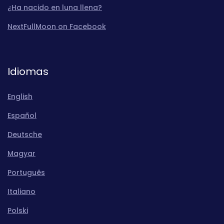
¿Ha nacido en luna llena?
NextFullMoon on Facebook
Idiomas
English
Español
Deutsche
Magyar
Português
Italiano
Polski