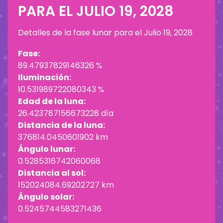
PARA EL
JULIO 19, 2028
Detalles de la fase lunar para el
Julio 19, 2028
Fase:
89.47937829146326 %
Iluminación:
10.531989722080343 %
Edad de la luna:
26.423787156673228 día
Distancia de la luna:
376814.0450601902 km
Ángulo lunar:
0.5285316742060068
Distancia al sol:
152024084.69202727 km
Ángulo solar:
0.5245744583271436