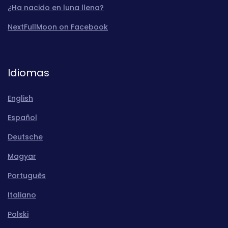
¿Ha nacido en luna llena?
NextFullMoon on Facebook
Idiomas
English
Español
Deutsche
Magyar
Português
Italiano
Polski