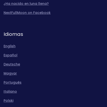
¿Ha nacido en luna llena?
NextFullMoon on Facebook
Idiomas
English
Español
Deutsche
Magyar
Português
Italiano
Polski