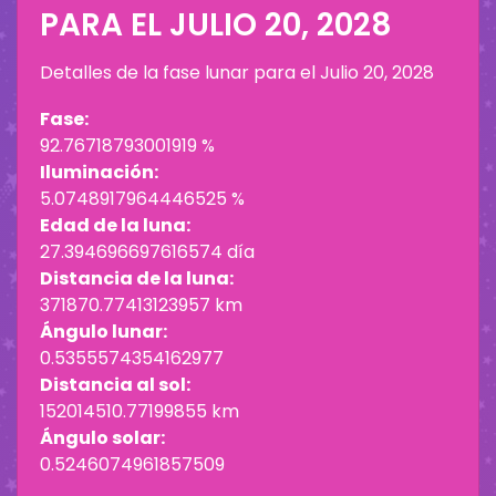
PARA EL
JULIO 20, 2028
Detalles de la fase lunar para el
Julio 20, 2028
Fase:
92.76718793001919 %
Iluminación:
5.0748917964446525 %
Edad de la luna:
27.394696697616574 día
Distancia de la luna:
371870.77413123957 km
Ángulo lunar:
0.5355574354162977
Distancia al sol:
152014510.77199855 km
Ángulo solar:
0.5246074961857509