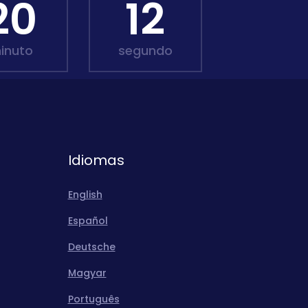
20
11
inuto
segundo
Idiomas
English
Español
Deutsche
Magyar
Português