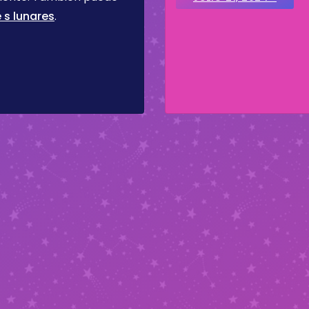
 s lunares
.