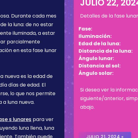
4
JULIO 22, 202
bosa
. Durante cada mes
Detalles de la fase luna
de la luna: de no estar
Fase:
ente iluminada, a estar
Iluminación:
star parcialmente
Edad de la luna:
ación en esta fase lunar
Distancia de la luna:
Ángulo lunar:
Distancia al sol:
Ángulo solar:
na nueva es la edad de
 día
días de edad. El
Si desea ver la informac
rse, lo que nos permite
siguiente/anterior, sim
 a luna nueva.
abajo.
ase s lunares
para ver
uyendo luna llena, luna
ciente. También puede
JULIO 21, 2024 «