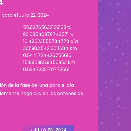
4
r para el
Julio 22, 2024
55.82765632103133 %
96.68540979743571 %
16.48623555784778 día
365983.54213011684 km
0.5441724426755616
151980985.9456953 km
0.5247232170772661
ión de la fase de luna para el día
plemente haga clic en los botones de
» JULIO 23, 2024