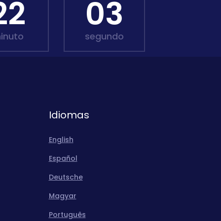
22
01
inuto
segundo
Idiomas
English
Español
Deutsche
Magyar
Português