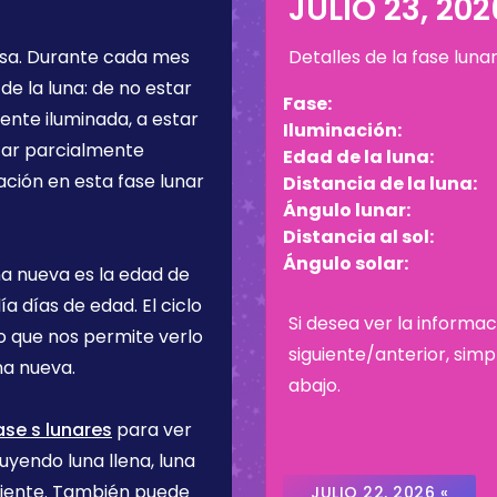
6
JULIO 23, 202
osa
. Durante cada mes
Detalles de la fase luna
de la luna: de no estar
Fase:
ente iluminada, a estar
Iluminación:
star parcialmente
Edad de la luna:
ación en esta fase lunar
Distancia de la luna:
Ángulo lunar:
Distancia al sol:
Ángulo solar:
na nueva es la edad de
día
días de edad. El ciclo
Si desea ver la informac
lo que nos permite verlo
siguiente/anterior, sim
na nueva.
abajo.
ase s lunares
para ver
uyendo luna llena, luna
ciente. También puede
JULIO 22, 2026 «