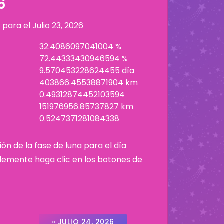
6
r para el
Julio 23, 2026
32.4086097041004 %
72.44333430946594 %
9.570453228624455 día
403866.45538871904 km
0.49312874452103594
151976956.85737827 km
0.5247371281084338
ión de la fase de luna para el día
plemente haga clic en los botones de
» JULIO 24, 2026