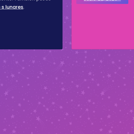
 s lunares
.