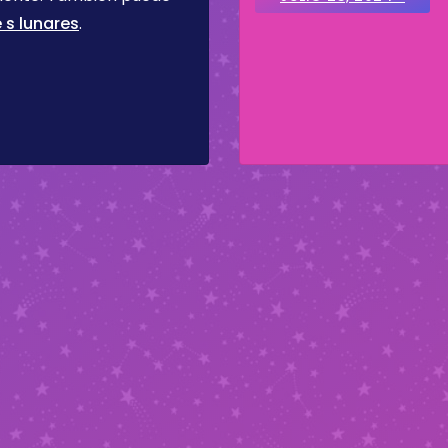
 s lunares
.