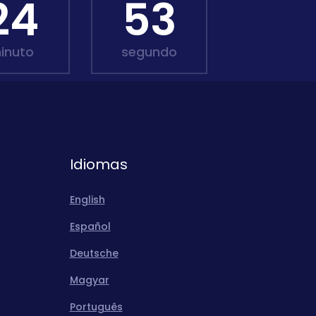
24
51
inuto
segundo
Idiomas
English
Español
Deutsche
Magyar
Português