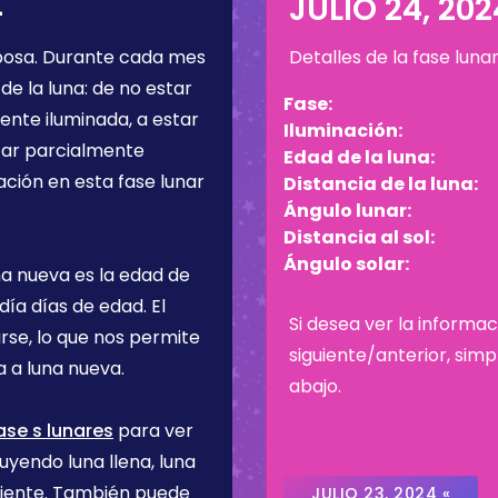
4
JULIO 24, 202
bosa
. Durante cada mes
Detalles de la fase luna
de la luna: de no estar
Fase:
ente iluminada, a estar
Iluminación:
star parcialmente
Edad de la luna:
ación en esta fase lunar
Distancia de la luna:
Ángulo lunar:
Distancia al sol:
Ángulo solar:
na nueva es la edad de
 día
días de edad. El
Si desea ver la informac
rse, lo que nos permite
siguiente/anterior, sim
 a luna nueva.
abajo.
ase s lunares
para ver
uyendo luna llena, luna
ciente. También puede
JULIO 23, 2024 «