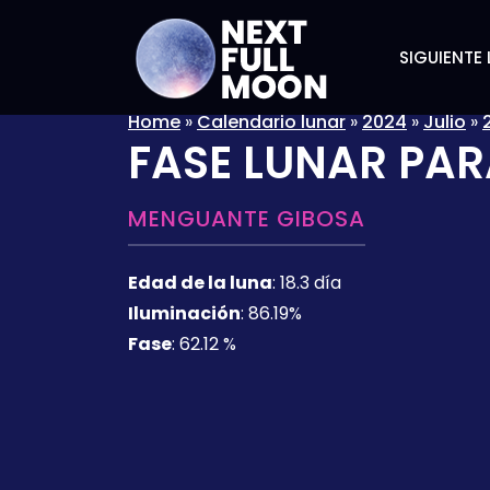
SIGUIENTE 
Home
»
Calendario lunar
»
2024
»
Julio
»
FASE LUNAR PAR
MENGUANTE GIBOSA
Edad de la luna
:
18.3 día
Iluminación
:
86.19%
Fase
:
62.12 %