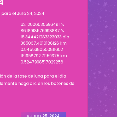
4
r para el
Julio 24, 2024
62.12006635596481 %
86.18918576998887 %
18.344421283323033 día
365067.4010188126 km
0.5455380500811602
151958792.71159375 km
0.5247998517029256
ión de la fase de luna para el día
plemente haga clic en los botones de
» JULIO 25, 2024