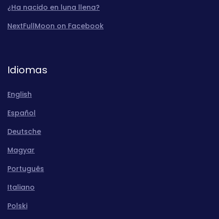
¿Ha nacido en luna llena?
NextFullMoon on Facebook
Idiomas
English
Español
Deutsche
Magyar
Português
Italiano
Polski