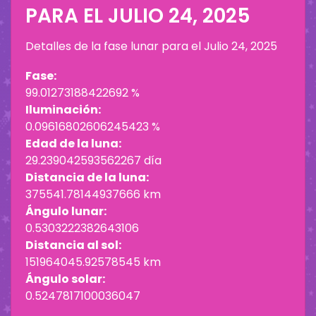
PARA EL
JULIO 24, 2025
Detalles de la fase lunar para el
Julio 24, 2025
Fase:
99.01273188422692 %
Iluminación:
0.09616802606245423 %
Edad de la luna:
29.239042593562267 día
Distancia de la luna:
375541.78144937666 km
Ángulo lunar:
0.5303222382643106
Distancia al sol:
151964045.92578545 km
Ángulo solar:
0.5247817100036047