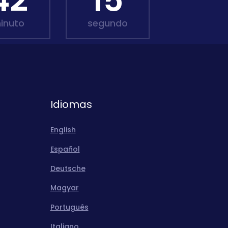
42
14
inuto
segundo
Idiomas
English
Español
Deutsche
Magyar
Português
Italiano