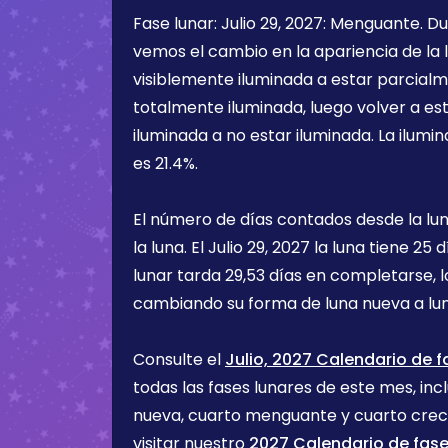
Fase lunar:
Julio 29, 2027
:
Menguante
. D
vemos el cambio en la apariencia de la l
visiblemente iluminada a estar parcialm
totalmente iluminada, luego volver a e
iluminada a no estar iluminada. La ilumin
es
21.4%
.
El número de días contados desde la lu
la luna. El
Julio 29, 2027
la luna tiene
25 d
lunar tarda 29,53 días en completarse, 
cambiando su forma de luna nueva a lu
Consulte el
Julio, 2027 Calendario de f
todas las fases lunares de este mes, incl
nueva, cuarto menguante y cuarto cre
visitar nuestro
2027 Calendario de fase