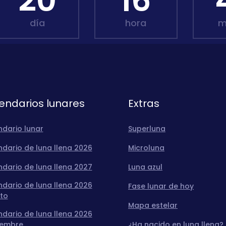
20
16
día
hora
m
endarios lunares
Extras
ndario lunar
Superluna
dario de luna llena 2026
Microluna
dario de luna llena 2027
Luna azul
dario de luna llena 2026
Fase lunar de hoy
to
Mapa estelar
dario de luna llena 2026
iembre
¿Ha nacido en luna llena?