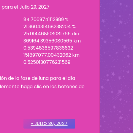
r para el
Julio 29, 2027
84.7069741112989 %
21.360431468238204 %
25.014468108081765 día
369164.39356080565 km
0.5394836597836632
151897077.00432062 km
0.5250130776231569
ión de la fase de luna para el día
plemente haga clic en los botones de
» JULIO 30, 2027