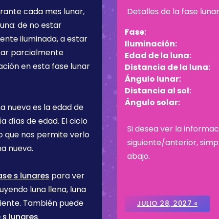
urante cada mes lunar,
Detalles de la fase luna
una: de no estar
Fase:
ente iluminada, a estar
Iluminación:
star parcialmente
Edad de la luna:
ación en esta fase lunar
Distancia de la luna:
Ángulo lunar:
Distancia al sol:
Ángulo solar:
na nueva es la edad de
ía
días de edad. El ciclo
Si desea ver la informac
lo que nos permite verlo
siguiente/anterior, sim
na nueva.
abajo.
ase s lunares
para ver
uyendo luna llena, luna
ciente. También puede
JULIO 28, 2027 «
 s lunares
.