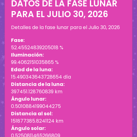
DATOS DE LA FASE LUNAR
PARA EL
JULIO 30, 2026
Detalles de la fase lunar para el
Julio 30, 2026
Fase:
52.45524839205018 %
Iluminación:
99.4062151035865 %
Edad de la luna:
15.490343643728654 día
Distancia de la luna:
397451.128760839 km
Ángulo lunar:
0.5010884199044275
Distancia al sol:
151877385.8241124 km
Ángulo solar:
0.5250811465266809