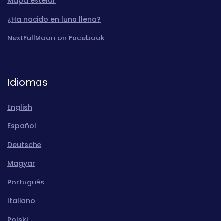
Mapa estelar
¿Ha nacido en luna llena?
NextFullMoon on Facebook
Idiomas
English
Español
Deutsche
Magyar
Português
Italiano
Polski