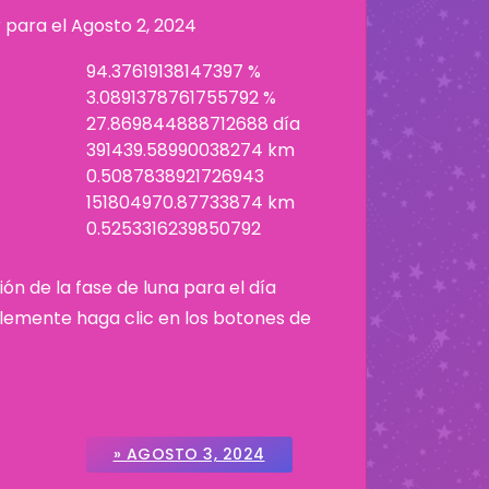
r para el
Agosto 2, 2024
94.37619138147397 %
3.0891378761755792 %
27.869844888712688 día
391439.58990038274 km
0.5087838921726943
151804970.87733874 km
0.5253316239850792
ión de la fase de luna para el día
plemente haga clic en los botones de
» AGOSTO 3, 2024