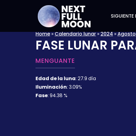
SIGUIENTE 
Home
»
Calendario lunar
»
2024
»
Agosto
FASE LUNAR PAR
MENGUANTE
Edad de la luna
:
27.9 día
Iluminación
:
3.09%
Fase
:
94.38 %