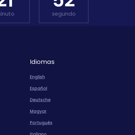
21
51
inuto
segundo
Idiomas
English
Español
Deutsche
Magyar
Português
Italiano