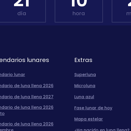
21
10
día
hora
m
endarios lunares
Extras
ndario lunar
Superluna
dario de luna llena 2026
Microluna
dario de luna llena 2027
Luna azul
dario de luna llena 2026
Fase lunar de hoy
to
Mapa estelar
dario de luna llena 2026
iembre
¿Ha nacido en luna llena?