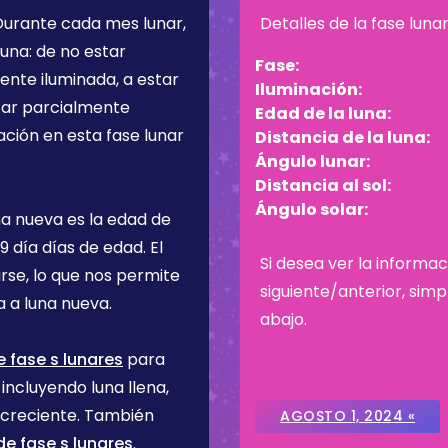
 Durante cada mes lunar,
Detalles de la fase luna
una: de no estar
Fase:
ente iluminada, a estar
Iluminación:
star parcialmente
Edad de la luna:
ación en esta fase lunar
Distancia de la luna:
Ángulo lunar:
Distancia al sol:
Ángulo solar:
na nueva es la edad de
.9 día
días de edad. El
Si desea ver la informac
rse, lo que nos permite
siguiente/anterior, sim
 a luna nueva.
abajo.
 fase s lunares
para
incluyendo luna llena,
 creciente. También
AGOSTO 1, 2024 «
e fase s lunares
.