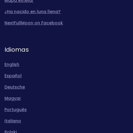
Mapa estelar
¿Ha nacido en luna llena?
NextFullMoon on Facebook
Idiomas
English
Español
Deutsche
Magyar
Português
Italiano
Polski