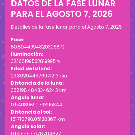
DATOS DE LA FASE LUNAR
PARA EL
AGOSTO 7, 2026
Detalles de la fase lunar para el
Agosto 7, 2026
Fase:
80.80449948203068 %
Iluminación:
32.166199532819995 %
Edad de la luna:
23.862044376971213 día
Distancia de la luna:
368198.4843346243 km
Ángulo lunar:
0.5408989079895344
Distancia al sol:
151710798.05138367 km
Ángulo solar:
0.5256577178704827