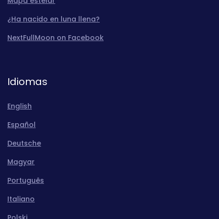
Mapa estelar
¿Ha nacido en luna llena?
NextFullMoon on Facebook
Idiomas
English
Español
Deutsche
Magyar
Português
Italiano
Polski