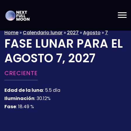
Home
»
Calendario lunar
»
2027
»
Agosto
»
7
FASE LUNAR PARA EL
AGOSTO 7, 2027
CRECIENTE
Edad de la luna
:
5.5 día
Iluminación
:
30.12%
Fase
:
18.49 %