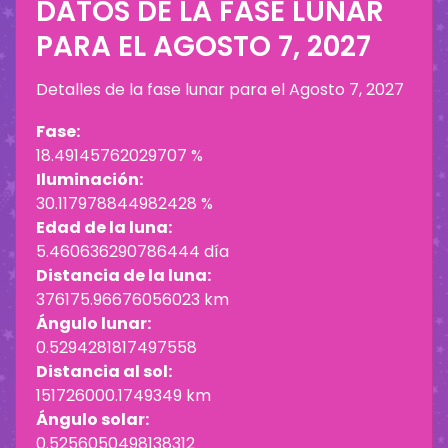
DATOS DE LA FASE LUNAR
PARA EL
AGOSTO 7, 2027
Detalles de la fase lunar para el
Agosto 7, 2027
Fase:
18.49145762029707 %
Iluminación:
30.117978844982428 %
Edad de la luna:
5.460636290786444 día
Distancia de la luna:
376175.96676056023 km
Ángulo lunar:
0.5294281817497558
Distancia al sol:
151726000.1749349 km
Ángulo solar:
0.5256050498138312