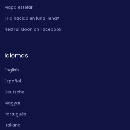
Mapa estelar
¿Ha nacido en luna llena?
NextFullMoon on Facebook
Idiomas
English
Español
Deutsche
Magyar
Português
Italiano