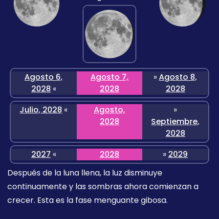
Agosto 6,
Agosto 7,
»
Agosto 8,
2028
«
2028
2028
Julio, 2028
«
Agosto,
»
2028
Septiembre,
2028
2027
«
2028
»
2029
Después de la luna llena, la luz disminuye
continuamente y las sombras ahora comienzan a
crecer. Esta es la fase menguante gibosa.