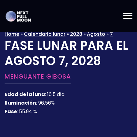
Home
»
Calendario lunar
»
2028
»
Agosto
»
7
FASE LUNAR PARA EL
AGOSTO 7, 2028
MENGUANTE GIBOSA
Edad de la luna
:
16.5 día
Iluminación
:
96.56%
Fase
:
55.94 %