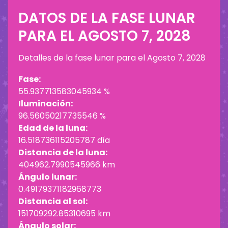
DATOS DE LA FASE LUNAR
PARA EL
AGOSTO 7, 2028
Detalles de la fase lunar para el
Agosto 7, 2028
Fase:
55.937713583045934 %
Iluminación:
96.56050217735546 %
Edad de la luna:
16.518736115205787 día
Distancia de la luna:
404962.7990545966 km
Ángulo lunar:
0.49179371182968773
Distancia al sol:
151709292.85310695 km
Ángulo solar: