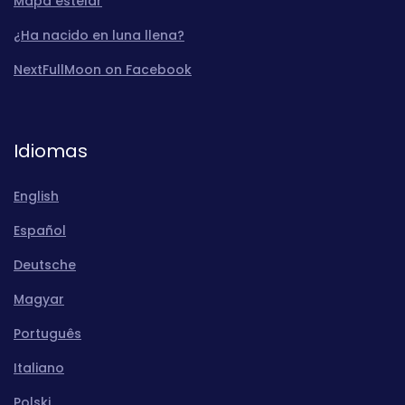
Mapa estelar
¿Ha nacido en luna llena?
NextFullMoon on Facebook
Idiomas
English
Español
Deutsche
Magyar
Português
Italiano
Polski