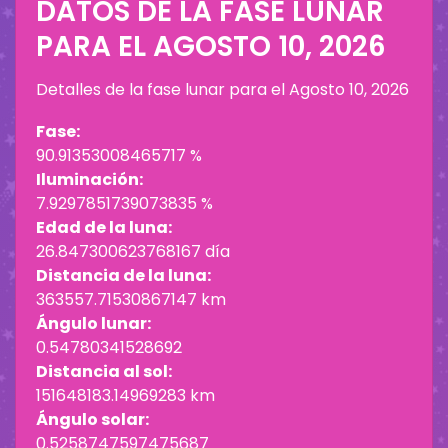
DATOS DE LA FASE LUNAR
PARA EL
AGOSTO 10, 2026
Detalles de la fase lunar para el
Agosto 10, 2026
Fase:
90.91353008465717 %
Iluminación:
7.9297851739073835 %
Edad de la luna:
26.847300623768167 día
Distancia de la luna:
363557.71530867147 km
Ángulo lunar:
0.54780341528692
Distancia al sol:
151648183.14969283 km
Ángulo solar:
0.5258747597475687