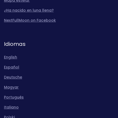
Mapa estelar
¿Ha nacido en luna llena?
NextFullMoon on Facebook
Idiomas
English
Español
Deutsche
Magyar
Português
Italiano
Polski