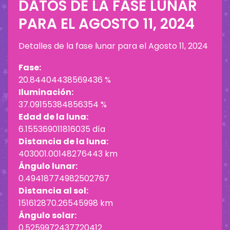
DATOS DE LA FASE LUNAR
PARA EL
AGOSTO 11, 2024
Detalles de la fase lunar para el
Agosto 11, 2024
Fase:
20.84404438569436 %
Iluminación:
37.09155384856354 %
Edad de la luna:
6.155369011816035 día
Distancia de la luna:
403001.00148276443 km
Ángulo lunar:
0.49418774982502767
Distancia al sol:
151612870.26545998 km
Ángulo solar:
0.5259972437720412