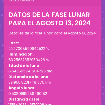
Datos de luna
DATOS DE LA FASE LUNAR
PARA EL
AGOSTO 13, 2024
Detalles de la fase lunar para el
Agosto 13, 2024
Fase:
29.27068550942522 %
Iluminación:
63.25632352950426 %
Edad de la luna:
8.643805741604725 día
Distancia de la luna:
391966.82317481376 km
Ángulo lunar:
0.5080995286460182
Distancia al sol:
151542933.43179908 km