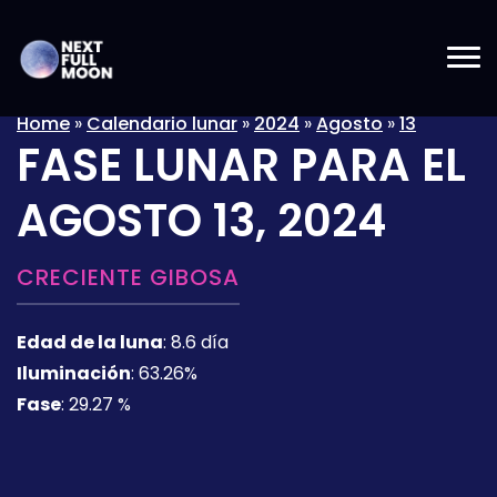
Home
»
Calendario lunar
»
2024
»
Agosto
»
13
FASE LUNAR PARA EL
AGOSTO 13, 2024
CRECIENTE GIBOSA
Edad de la luna
:
8.6 día
Iluminación
:
63.26%
Fase
:
29.27 %