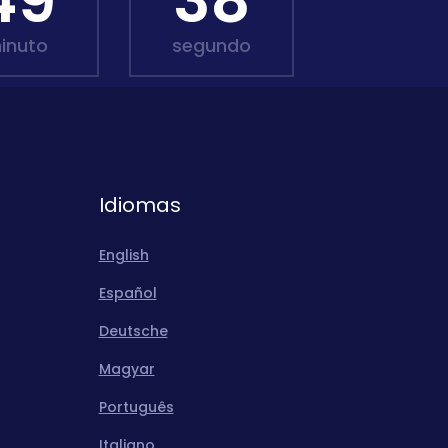
49
36
inuto
segundo
Idiomas
English
Español
Deutsche
Magyar
Português
Italiano