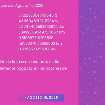
r para el
Agosto 14, 2028
77.02338697151845 %
43.66045212715734 %
22.745459593963822 día
389995.89549754857 km
0.510667318295538
151539378.53963062 km
0.5262523355217819
ión de la fase de luna para el día
plemente haga clic en los botones de
» AGOSTO 15, 2028