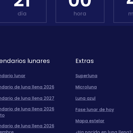
21
00
día
hora
m
endarios lunares
Extras
ndario lunar
Superluna
dario de luna llena 2026
Microluna
dario de luna llena 2027
Luna azul
dario de luna llena 2026
Fase lunar de hoy
to
Mapa estelar
dario de luna llena 2026
iembre
¿Ha nacido en luna llena?