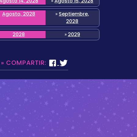
Agosto 14, 2028
»
Agosto 15, 2028
Agosto, 2028
»
Septiembre,
2028
2028
»
2029
 » COMPARTIR: