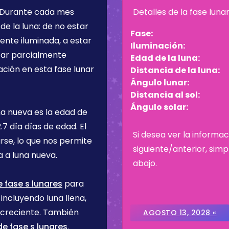
 Durante cada mes
Detalles de la fase luna
de la luna: de no estar
Fase:
ente iluminada, a estar
Iluminación:
star parcialmente
Edad de la luna:
ación en esta fase lunar
Distancia de la luna:
Ángulo lunar:
Distancia al sol:
Ángulo solar:
na nueva es la edad de
.7 día
días de edad. El
Si desea ver la informac
rse, lo que nos permite
siguiente/anterior, sim
 a luna nueva.
abajo.
 fase s lunares
para
incluyendo luna llena,
 creciente. También
AGOSTO 13, 2028 «
e fase s lunares
.