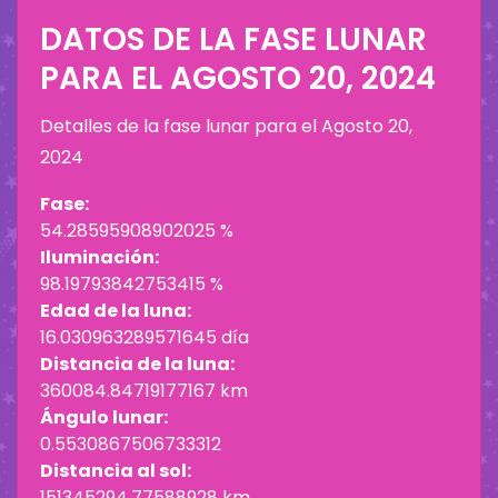
DATOS DE LA FASE LUNAR
PARA EL
AGOSTO 20, 2024
Detalles de la fase lunar para el
Agosto 20,
2024
Fase:
54.28595908902025 %
Iluminación:
98.19793842753415 %
Edad de la luna:
16.030963289571645 día
Distancia de la luna:
360084.84719177167 km
Ángulo lunar:
0.5530867506733312
Distancia al sol:
151345294.77588928 km