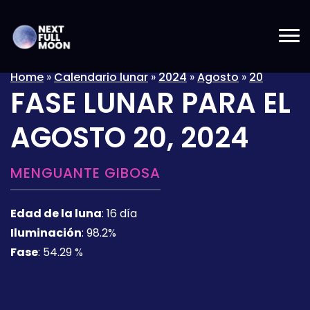
Home
»
Calendario lunar
»
2024
»
Agosto
»
20
FASE LUNAR PARA EL
AGOSTO 20, 2024
MENGUANTE GIBOSA
Edad de la luna
:
16 día
Iluminación
:
98.2%
Fase
:
54.29 %