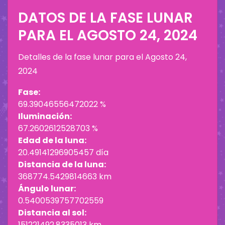
DATOS DE LA FASE LUNAR
PARA EL
AGOSTO 24, 2024
Detalles de la fase lunar para el
Agosto 24,
2024
Fase:
69.39046556472022 %
Iluminación:
67.2602612528703 %
Edad de la luna:
20.49141296905457 día
Distancia de la luna:
368774.5429814663 km
Ángulo lunar:
0.5400539757702559
Distancia al sol:
151221492.8335013 km